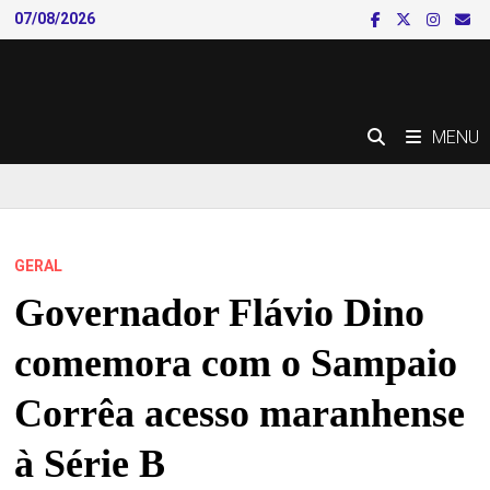
Skip
07/08/2026
to
content
MENU
GERAL
Governador Flávio Dino
comemora com o Sampaio
Corrêa acesso maranhense
à Série B