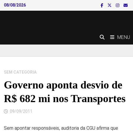
Skip
08/08/2026
to
content
MENU
SEM CATEGORIA
Governo aponta desvio de
R$ 682 mi nos Transportes
09/09/2011
Sem apontar responsáveis, auditoria da CGU afirma que