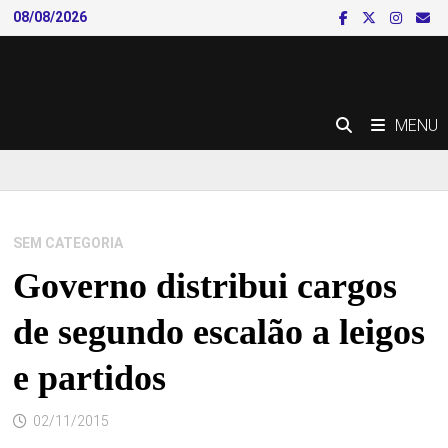
Skip
08/08/2026
to
content
MENU
SEM CATEGORIA
Governo distribui cargos
de segundo escalão a leigos
e partidos
02/11/2015