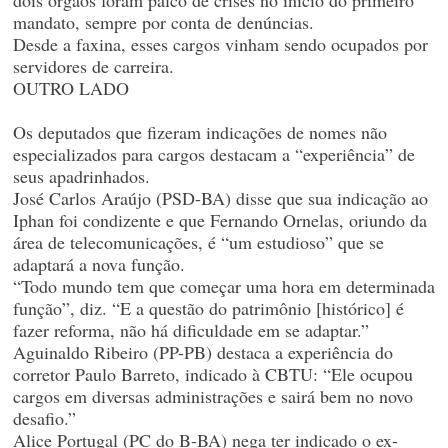
dois órgãos foram palco de crises no início do primeiro
mandato, sempre por conta de denúncias.
Desde a faxina, esses cargos vinham sendo ocupados por
servidores de carreira.
OUTRO LADO
Os deputados que fizeram indicações de nomes não
especializados para cargos destacam a “experiência” de
seus apadrinhados.
José Carlos Araújo (PSD-BA) disse que sua indicação ao
Iphan foi condizente e que Fernando Ornelas, oriundo da
área de telecomunicações, é “um estudioso” que se
adaptará a nova função.
“Todo mundo tem que começar uma hora em determinada
função”, diz. “E a questão do patrimônio [histórico] é
fazer reforma, não há dificuldade em se adaptar.”
Aguinaldo Ribeiro (PP-PB) destaca a experiência do
corretor Paulo Barreto, indicado à CBTU: “Ele ocupou
cargos em diversas administrações e sairá bem no novo
desafio.”
Alice Portugal (PC do B-BA) nega ter indicado o ex-