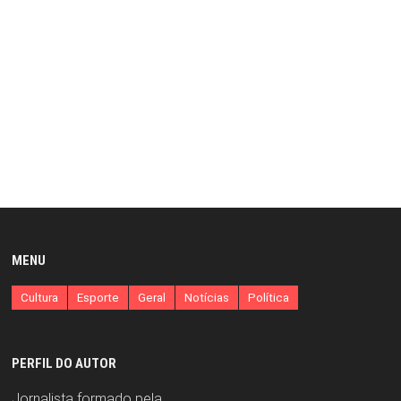
MENU
Cultura
Esporte
Geral
Notícias
Política
PERFIL DO AUTOR
Jornalista formado pela