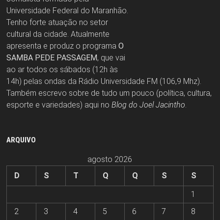
Universidade Federal do Maranhão.
Tenho forte atuação no setor
cultural da cidade. Atualmente
apresenta e produz o programa
O
SAMBA PEDE PASSAGEM
, que vai
ao ar todos os sábados (12h às
14h) pelas ondas da Rádio Universidade FM (106,9 Mhz).
Também escrevo sobre de tudo um pouco (política, cultura,
esporte e variedades) aqui no
Blog do Joel Jacintho
.
ARQUIVO
agosto 2026
D
S
T
Q
Q
S
S
1
2
3
4
5
6
7
8