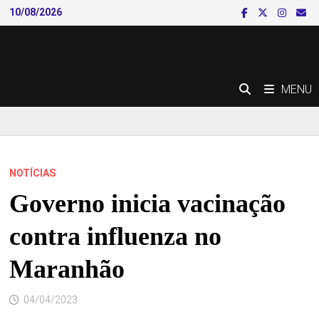
Skip
10/08/2026
to
content
MENU
NOTÍCIAS
Governo inicia vacinação
contra influenza no
Maranhão
04/04/2023