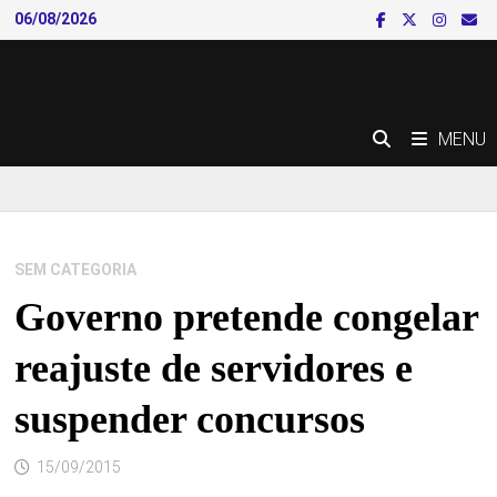
Skip
06/08/2026
to
content
MENU
SEM CATEGORIA
Governo pretende congelar
reajuste de servidores e
suspender concursos
15/09/2015