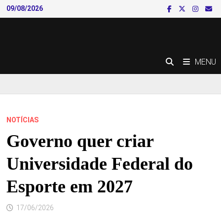
Skip
09/08/2026
to
content
MENU
NOTÍCIAS
Governo quer criar
Universidade Federal do
Esporte em 2027
17/06/2026