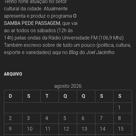
Tenho forte atuação no setor
cultural da cidade. Atualmente
apresenta e produz o programa
O
SAMBA PEDE PASSAGEM
, que vai
ao ar todos os sábados (12h às
14h) pelas ondas da Rádio Universidade FM (106,9 Mhz).
Também escrevo sobre de tudo um pouco (política, cultura,
esporte e variedades) aqui no
Blog do Joel Jacintho
.
ARQUIVO
agosto 2026
D
S
T
Q
Q
S
S
1
2
3
4
5
6
7
8
9
10
11
12
13
14
15