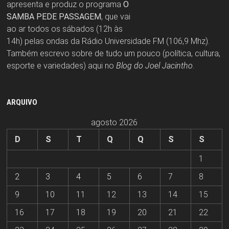
apresenta e produz o programa
O
SAMBA PEDE PASSAGEM
, que vai
ao ar todos os sábados (12h às
14h) pelas ondas da Rádio Universidade FM (106,9 Mhz).
Também escrevo sobre de tudo um pouco (política, cultura,
esporte e variedades) aqui no
Blog do Joel Jacintho
.
ARQUIVO
agosto 2026
D
S
T
Q
Q
S
S
1
2
3
4
5
6
7
8
9
10
11
12
13
14
15
16
17
18
19
20
21
22