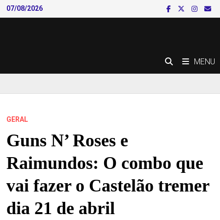
Skip
07/08/2026
to
content
MENU
GERAL
Guns N’ Roses e
Raimundos: O combo que
vai fazer o Castelão tremer
dia 21 de abril