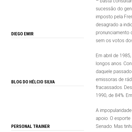
– basta consultar
sucessão do gene
imposto pela Fre
desagrado a indi
pronunciamento qu
DIEGO EMIR
sem os votos dos 
Em abril de 1985
longos anos. Con
daquele passado.
emissoras de rádi
BLOG DO HÉLCIO SILVA
fracassados. Des
1990, de 84%. Em 
A impopularidade
apoio. O esporte
Senado. Mas tinh
PERSONAL TRAINER