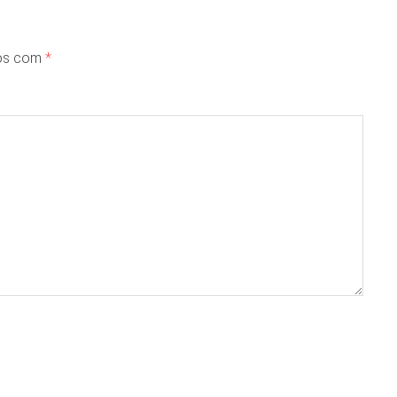
dos com
*