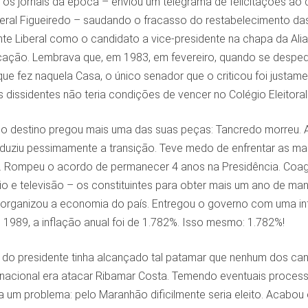
 os jornais da época – enviou um telegrama de felicitações ao 
ral Figueiredo – saudando o fracasso do restabelecimento das e
nte Liberal como o candidato a vice-presidente na chapa da A
cação. Lembrava que, em 1983, em fevereiro, quando se desped
e fez naquela Casa, o único senador que o criticou foi justame
dissidentes não teria condições de vencer no Colégio Eleitoral
, o destino pregou mais uma das suas peças: Tancredo morreu. 
duziu pessimamente a transição. Teve medo de enfrentar as maz
 Rompeu o acordo de permanecer 4 anos na Presidência. Coag
o e televisão – os constituintes para obter mais um ano de man
organizou a economia do país. Entregou o governo com uma inf
1989, a inflação anual foi de 1.782%. Isso mesmo: 1.782%!
 do presidente tinha alcançado tal patamar que nenhum dos cand
 nacional era atacar Ribamar Costa. Temendo eventuais process
a um problema: pelo Maranhão dificilmente seria eleito. Acabo