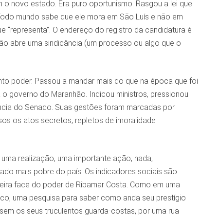
 o novo estado. Era puro oportunismo. Rasgou a lei que
 Todo mundo sabe que ele mora em São Luís e não em
 “representa”. O endereço do registro da candidatura é
não abre uma sindicância (um processo ou algo que o
anto poder. Passou a mandar mais do que na época que foi
a o governo do Maranhão. Indicou ministros, pressionou
dência do Senado. Suas gestões foram marcadas por
s os atos secretos, repletos de imoralidade
r uma realização, uma importante ação, nada,
tado mais pobre do país. Os indicadores sociais são
rdadeira face do poder de Ribamar Costa. Como em uma
lico, uma pesquisa para saber como anda seu prestígio
, sem os seus truculentos guarda-costas, por uma rua