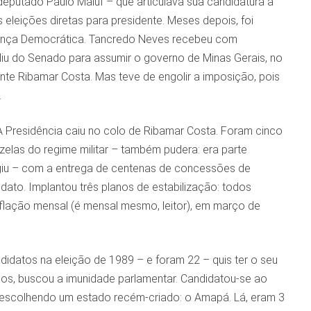
deputado Paulo Maluf – que articulava sua candidatura à
leições diretas para presidente. Meses depois, foi
liança Democrática. Tancredo Neves recebeu com
iu do Senado para assumir o governo de Minas Gerais, no
nte Ribamar Costa. Mas teve de engolir a imposição, pois
.
A Presidência caiu no colo de Ribamar Costa. Foram cinco
elas do regime militar – também pudera: era parte
iu – com a entrega de centenas de concessões de
dato. Implantou três planos de estabilização: todos
lação mensal (é mensal mesmo, leitor), em março de
idatos na eleição de 1989 – e foram 22 – quis ter o seu
os, buscou a imunidade parlamentar. Candidatou-se ao
u escolhendo um estado recém-criado: o Amapá. Lá, eram 3