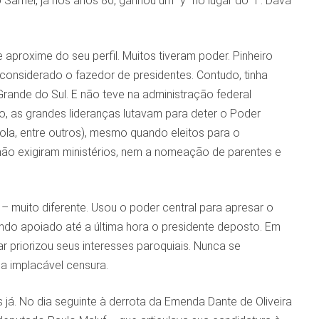
Sarnei, já nos anos 80, ganhou um “y” no lugar do “i”. Dava
aproxime do seu perfil. Muitos tiveram poder. Pinheiro
considerado o fazedor de presidentes. Contudo, tinha
o Grande do Sul. E não teve na administração federal
o, as grandes lideranças lutavam para deter o Poder
zola, entre outros), mesmo quando eleitos para o
não exigiram ministérios, nem a nomeação de parentes e
 muito diferente. Usou o poder central para apresar o
ndo apoiado até a última hora o presidente deposto. Em
ar priorizou seus interesses paroquiais. Nunca se
a implacável censura.
as já. No dia seguinte à derrota da Emenda Dante de Oliveira