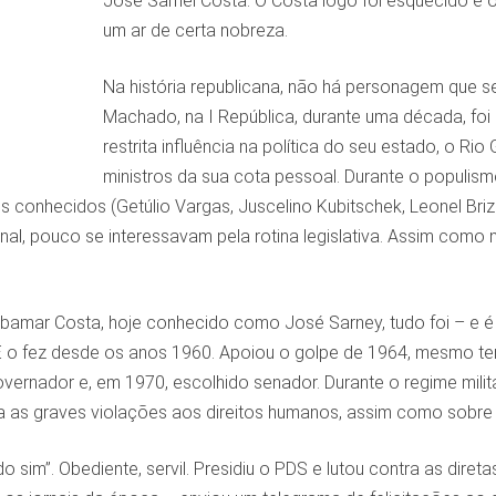
José Sarnei Costa. O Costa logo foi esquecido e o 
um ar de certa nobreza.
Na história republicana, não há personagem que se 
Machado, na I República, durante uma década, foi 
restrita influência na política do seu estado, o Ri
ministros da sua cota pessoal. Durante o populism
s conhecidos (Getúlio Vargas, Juscelino Kubitschek, Leonel Bri
al, pouco se interessavam pela rotina legislativa. Assim como 
amar Costa, hoje conhecido como José Sarney, tudo foi – e é –
E o fez desde os anos 1960. Apoiou o golpe de 1964, mesmo te
governador e, em 1970, escolhido senador. Durante o regime milit
a as graves violações aos direitos humanos, assim como sobre 
o sim”. Obediente, servil. Presidiu o PDS e lutou contra as diret