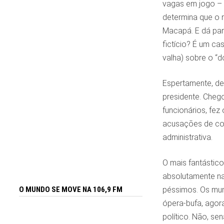
vagas em jogo – 
determina que o 
Macapá. E dá par
fictício? É um c
valha) sobre o “d
Espertamente, de
presidente. Chego
funcionários, fe
acusações de cor
administrativa.
O mais fantástico
absolutamente nad
péssimos. Os muni
O MUNDO SE MOVE NA 106,9 FM
ópera-bufa, agor
político. Não, se