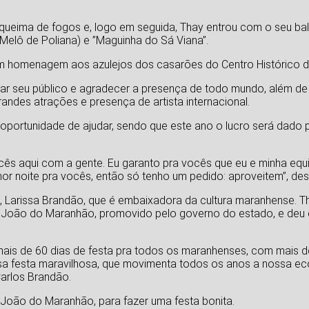
ueima de fogos e, logo em seguida, Thay entrou com o seu bal
lô de Poliana) e ”Maguinha do Sá Viana”.
 em homenagem aos azulejos dos casarões do Centro Histórico d
r seu público e agradecer a presença de todo mundo, além de 
andes atrações e presença de artista internacional.
 oportunidade de ajudar, sendo que este ano o lucro será dado 
ocês aqui com a gente. Eu garanto pra vocês que eu e minha equ
lhor noite pra vocês, então só tenho um pedido: aproveitem”, des
Larissa Brandão, que é embaixadora da cultura maranhense. T
ão João do Maranhão, promovido pelo governo do estado, e deu
ais de 60 dias de festa pra todos os maranhenses, com mais de
sa festa maravilhosa, que movimenta todos os anos a nossa ec
arlos Brandão.
 João do Maranhão, para fazer uma festa bonita.