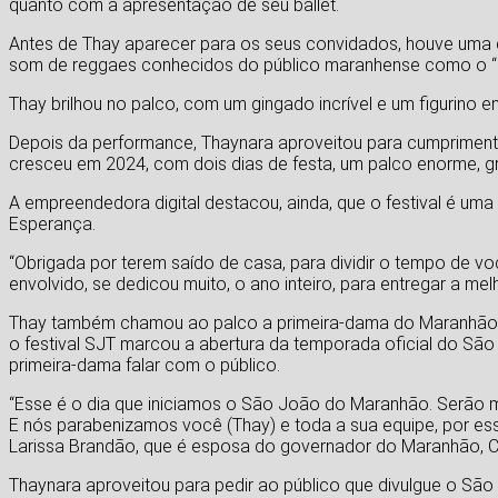
quanto com a apresentação de seu ballet.
Antes de Thay aparecer para os seus convidados, houve uma q
som de reggaes conhecidos do público maranhense como o “Me
Thay brilhou no palco, com um gingado incrível e um figurino
Depois da performance, Thaynara aproveitou para cumprimenta
cresceu em 2024, com dois dias de festa, um palco enorme, gr
A empreendedora digital destacou, ainda, que o festival é uma
Esperança.
“Obrigada por terem saído de casa, para dividir o tempo de v
envolvido, se dedicou muito, o ano inteiro, para entregar a me
Thay também chamou ao palco a primeira-dama do Maranhão, 
o festival SJT marcou a abertura da temporada oficial do S
primeira-dama falar com o público.
“Esse é o dia que iniciamos o São João do Maranhão. Serão m
E nós parabenizamos você (Thay) e toda a sua equipe, por es
Larissa Brandão, que é esposa do governador do Maranhão, C
Thaynara aproveitou para pedir ao público que divulgue o São