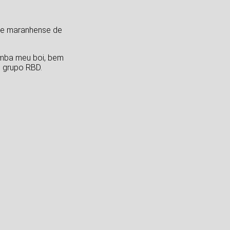
ade maranhense de
umba meu boi, bem
o grupo RBD.