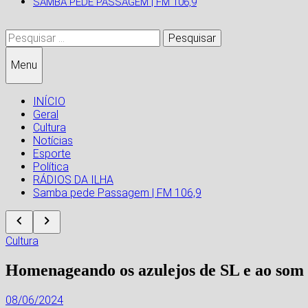
SAMBA PEDE PASSAGEM | FM 106,9
Pesquisar
por:
Menu
INÍCIO
Geral
Cultura
Notícias
Esporte
Política
RÁDIOS DA ILHA
Samba pede Passagem | FM 106,9
Cultura
Homenageando os azulejos de SL e ao som 
08/06/2024