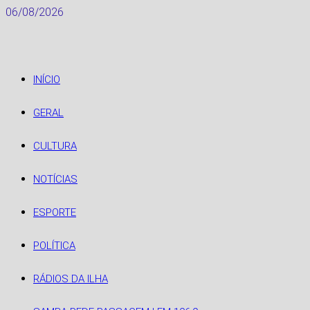
Skip
06/08/2026
to
content
INÍCIO
GERAL
CULTURA
NOTÍCIAS
ESPORTE
POLÍTICA
RÁDIOS DA ILHA