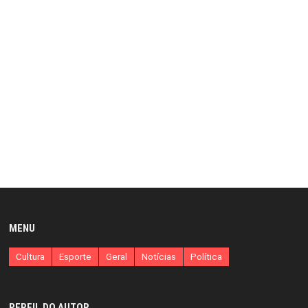
MENU
Cultura
Esporte
Geral
Notícias
Política
PERFIL DO AUTOR