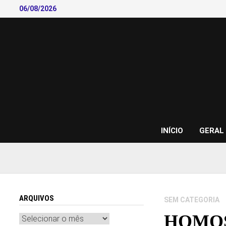
Skip
06/08/2026
to
content
INÍCIO
GERAL
ARQUIVOS
SEM CATEGORIA
HOMOS
Arquivos