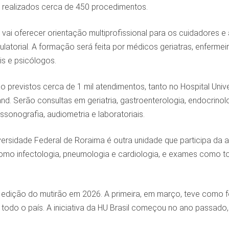
o realizados cerca de 450 procedimentos.
vai oferecer orientação multiprofissional para os cuidadores
atorial. A formação será feita por médicos geriatras, enfermeir
is e psicólogos.
o previstos cerca de 1 mil atendimentos, tanto no Hospital Univ
nd. Serão consultas em geriatria, gastroenterologia, endocrinol
ssonografia, audiometria e laboratoriais.
iversidade Federal de Roraima é outra unidade que participa da
omo infectologia, pneumologia e cardiologia, e exames como to
 edição do mutirão em 2026. A primeira, em março, teve como fo
todo o país. A iniciativa da HU Brasil começou no ano passad