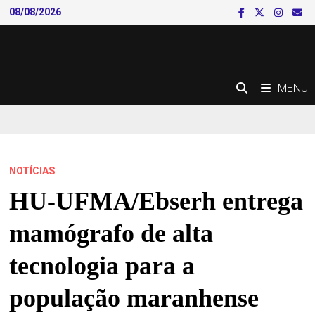
Skip
08/08/2026
to
content
MENU
NOTÍCIAS
HU-UFMA/Ebserh entrega
mamógrafo de alta
tecnologia para a
população maranhense