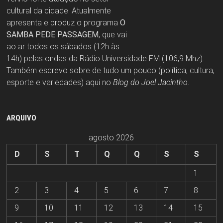
cultural da cidade. Atualmente
apresenta e produz o programa
O
SAMBA PEDE PASSAGEM
, que vai
ao ar todos os sábados (12h às
14h) pelas ondas da Rádio Universidade FM (106,9 Mhz).
Também escrevo sobre de tudo um pouco (política, cultura,
esporte e variedades) aqui no
Blog do Joel Jacintho
.
ARQUIVO
agosto 2026
D
S
T
Q
Q
S
S
1
2
3
4
5
6
7
8
9
10
11
12
13
14
15