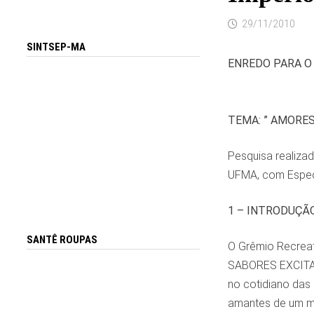
29/11/2010
SINTSEP-MA
ENREDO PARA O
TEMA: ” AMORES
Pesquisa realizad
UFMA, com Especi
1 – INTRODUÇÃ
SANTÊ ROUPAS
O Grêmio Recreat
SABORES EXCITAN
no cotidiano das 
amantes de um m