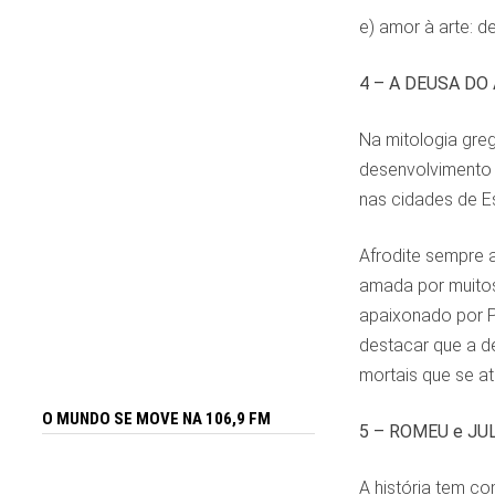
e) amor à arte: d
4 – A DEUSA DO
Na mitologia greg
desenvolvimento 
nas cidades de Es
Afrodite sempre a
amada por muitos
apaixonado por Pe
destacar que a d
mortais que se a
O MUNDO SE MOVE NA 106,9 FM
5 – ROMEU e JU
A história tem co