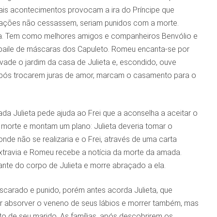
Tais acontecimentos provocam a ira do Príncipe que
ocações não cessassem, seriam punidos com a morte.
na. Tem como melhores amigos e companheiros Benvólio e
ao baile de máscaras dos Capuleto. Romeu encanta-se por
vade o jardim da casa de Julieta e, escondido, ouve
e após trocarem juras de amor, marcam o casamento para o
da Julieta pede ajuda ao Frei que a aconselha a aceitar o
a morte e montam um plano: Julieta deveria tomar o
de não se realizaria e o Frei, através de uma carta
extravia e Romeu recebe a notícia da morte da amada.
e do corpo de Julieta e morre abraçado a ela.
ascarado e punido, porém antes acorda Julieta, que
tar absorver o veneno de seus lábios e morrer também, mas
to de seu marido. As famílias, após descobrirem os