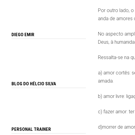
Por outro lado, o
anda de amores 
No aspecto amplo
DIEGO EMIR
Deus, à humanida
Ressalta-se na q
a) amor cortês: s
amada.
BLOG DO HÉLCIO SILVA
b) amor livre: li
c) fazer amor: te
d)morrer de amor:
PERSONAL TRAINER