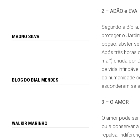
2 – ADÃO e EVA
Segundo a Bíblia,
proteger o Jardi
MAGNO SILVA
opção: abster-se
Após três horas 
mal”) criada por 
de vida infindáve
da humanidade co
BLOG DO BIAL MENDES
esconderam-se ao
3 – O AMOR
O amor pode ser 
WALKIR MARINHO
ou a conservar a 
repulsa, indiferen