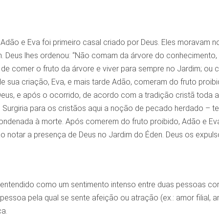
 Adão e Eva foi primeiro casal criado por Deus. Eles moravam n
m. Deus lhes ordenou: “Não comam da árvore do conhecimento,
 de comer o fruto da árvore e viver para sempre no Jardim; ou
de sua criação, Eva, e mais tarde Adão, comeram do fruto proib
Deus, e após o ocorrido, de acordo com a tradição cristã toda 
l. Surgiria para os cristãos aqui a noção de pecado herdado – 
ndenada à morte. Após comerem do fruto proibido, Adão e Eva 
 notar a presença de Deus no Jardim do Éden. Deus os expulsou
entendido como um sentimento intenso entre duas pessoas corr
pessoa pela qual se sente afeição ou atração (ex.: amor filial, 
ça.