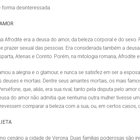
e forma desinteressada.
 AMOR
a Afrodite era a deusa do amor, da beleza corporal e do sexo. P
e prazer sexual das pessoas. Era considerada também a deusa pr
parta, Atenas e Corinto. Porém, na mitologia romana, Afrodite
mou a alegria e o glamour, e nunca se satisfez em ser a esposa
 deuses e mortais. Dentre seus amantes mortais, os mais famo
rséfone, que, aliás, era sua rival, tanto pela disputa pelo amor 
eusa do amor não admitia que nenhuma outra mulher tivesse u
trevessem comparar a beleza com a sua, ou, em certos casos, q
LIETA
mo cenário a cidade de Verona. Duas famílias poderosas são inim