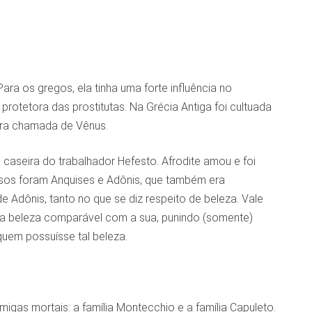
ara os gregos, ela tinha uma forte influência no
otetora das prostitutas. Na Grécia Antiga foi cultuada
 era chamada de Vênus.
 caseira do trabalhador Hefesto. Afrodite amou e foi
sos foram Anquises e Adônis, que também era
de Adônis, tanto no que se diz respeito de beleza. Vale
ma beleza comparável com a sua, punindo (somente)
uem possuísse tal beleza.
igas mortais: a família Montecchio e a família Capuleto.