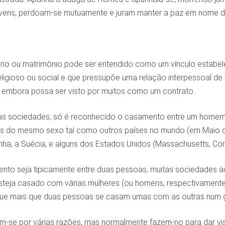
jovens, perdoam-se mutuamente e juram manter a paz em nome do
io ou matrimônio pode ser entendido como um vínculo estabel
ligioso ou social e que pressupõe uma relação interpessoal de 
, embora possa ser visto por muitos como um contrato.
as sociedades, só é reconhecido o casamento entre um homem
oas do mesmo sexo tal como outros países no mundo (em Maio de
nha, a Suécia, e alguns dos Estados Unidos (Massachusetts, Con
to seja tipicamente entre duas pessoas, muitas sociedades 
teja casado com várias mulheres (ou homens, respectivamente)
ue mais que duas pessoas se casam umas com as outras num 
se por várias razões, mas normalmente fazem-no para dar visib