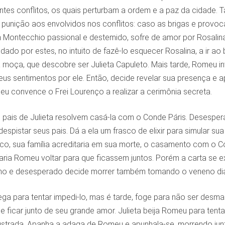
tes conflitos, os quais perturbam a ordem e a paz da cidade. 
 punição aos envolvidos nos conflitos: caso as brigas e prov
Montecchio passional e destemido, sofre de amor por Rosali
dado por estes, no intuito de fazê-lo esquecer Rosalina, a ir 
moça, que descobre ser Julieta Capuleto. Mais tarde, Romeu in
 seus sentimentos por ele. Então, decide revelar sua presença 
eu convence o Frei Lourenço a realizar a cerimônia secreta.
 pais de Julieta resolvem casá-la com o Conde Páris. Desespera
spistar seus pais. Dá a ela um frasco de elixir para simular su
o, sua família acreditaria em sua morte, o casamento com o Con
daria Romeu voltar para que ficassem juntos. Porém a carta se 
 e desesperado decide morrer também tomando o veneno diant
ga para tentar impedi-lo, mas é tarde, foge para não ser desm
e ficar junto de seu grande amor. Julieta beija Romeu para ten
rustrada. Apanha a adaga de Romeu e apunhala-se, morrendo jun