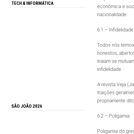
TECH & INFORMÁTICA
econômica e socia
nacionalidade.
6.1 – Infidelidade
Todos nós temos 
honestos, aberto
traiam-se mutuam
infidelidade.
A revista Veja (
traições geralme
propriamente dit
SÃO JOÃO 2026
6.2 – Poligamia
Poligamia do greg