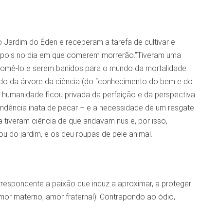
o Jardim do Éden e receberam a tarefa de cultivar e
 pois no dia em que comerem morrerão.”Tiveram uma
 comê-lo e serem banidos para o mundo da mortalidade.
ido da árvore da ciência (do “conhecimento do bem e do
a humanidade ficou privada da perfeição e da perspectiva
tendência inata de pecar – e a necessidade de um resgate
tiveram ciência de que andavam nus e, por isso,
 do jardim, e os deu roupas de pele animal.
espondente a paixão que induz a aproximar, a proteger
amor materno, amor fraternal). Contrapondo ao ódio,