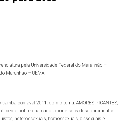
Licenciatura pela Universidade Federal do Maranhão –
l do Maranhão – UEMA.
 do samba carnaval 2011, com o tema: AMORES PICANTES,
sentimento nobre chamado amor e seus desdobramentos
oquistas, heterossexuais, homossexuais, bissexuais e