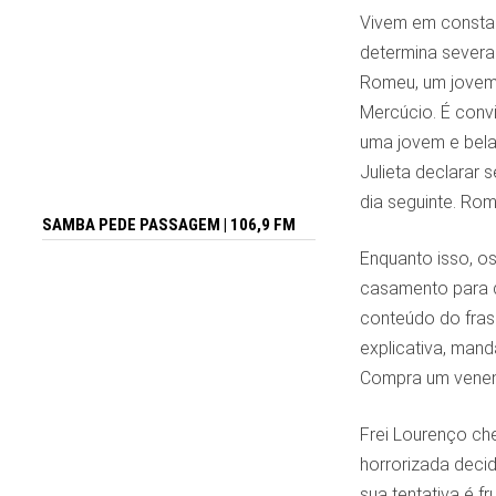
Vivem em constan
determina severa
Romeu, um jovem 
Mercúcio. É convi
uma jovem e bela 
Julieta declarar
dia seguinte. Rom
SAMBA PEDE PASSAGEM | 106,9 FM
Enquanto isso, os
casamento para de
conteúdo do frasc
explicativa, man
Compra um veneno
Frei Lourenço che
horrorizada decid
sua tentativa é f