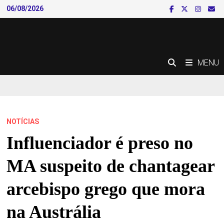
Skip
06/08/2026
to
content
MENU
NOTÍCIAS
Influenciador é preso no
MA suspeito de chantagear
arcebispo grego que mora
na Austrália