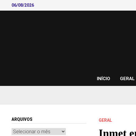
Skip
06/08/2026
to
content
INÍCIO
GERAL
ARQUIVOS
GERAL
Inmet e
Arquivos