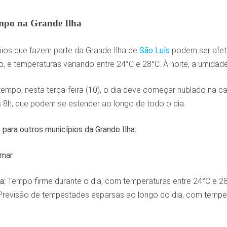
empo na Grande Ilha
pios que fazem parte da Grande Ilha de
São Luís
podem ser afeta
 e temperaturas variando entre 24°C e 28°C. À noite, a umidade 
empo, nesta terça-feira (10), o dia deve começar nublado na c
s 8h, que podem se estender ao longo de todo o dia.
o para outros municípios da Grande Ilha:
amar
a:
Tempo firme durante o dia, com temperaturas entre 24°C e 2
Previsão de tempestades esparsas ao longo do dia, com temper