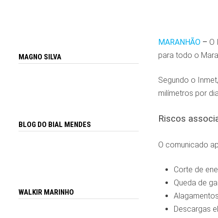
MARANHÃO
–
O I
para todo o Maran
MAGNO SILVA
Segundo o Inmet, 
milímetros por d
Riscos associ
BLOG DO BIAL MENDES
O comunicado apo
Corte de ener
Queda de ga
WALKIR MARINHO
Alagamentos
Descargas el