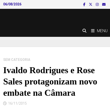
Skip
06/08/2026
to
content
MENU
SEM CATEGORIA
Ivaldo Rodrigues e Rose
Sales protagonizam novo
embate na Câmara
16/11/2015