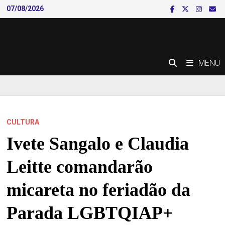
Skip
07/08/2026
to
content
MENU
CULTURA
Ivete Sangalo e Claudia
Leitte comandarão
micareta no feriadão da
Parada LGBTQIAP+