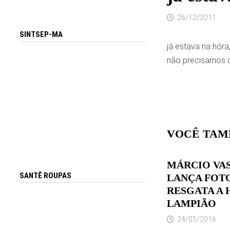
26/12/2011
SINTSEP-MA
já estava na hóra,
não precisamos d
VOCÊ TAM
MÁRCIO VA
SANTÊ ROUPAS
LANÇA FOT
RESGATA A 
LAMPIÃO
24/05/2016