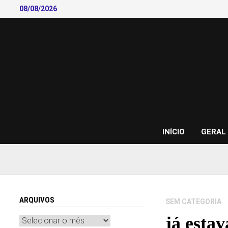
Skip
08/08/2026
to
content
INÍCIO
GERAL
ARQUIVOS
SEM CATEGORIA
já esta
Arquivos