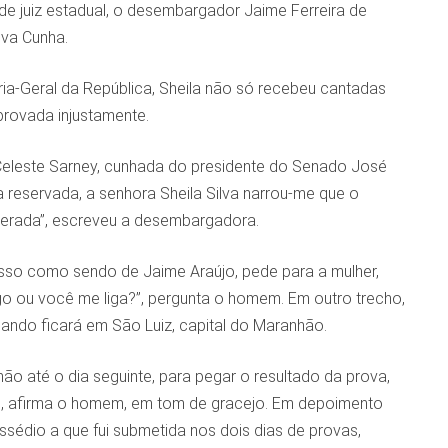
de juiz estadual, o desembargador Jaime Ferreira de
lva Cunha.
a-Geral da República, Sheila não só recebeu cantadas
provada injustamente.
eleste Sarney, cunhada do presidente do Senado José
reservada, a senhora Sheila Silva narrou-me que o
perada”, escreveu a desembargadora.
esso como sendo de Jaime Araújo, pede para a mulher,
igo ou você me liga?”, pergunta o homem. Em outro trecho,
uando ficará em São Luiz, capital do Maranhão.
hão até o dia seguinte, para pegar o resultado da prova,
hã”, afirma o homem, em tom de gracejo. Em depoimento
sédio a que fui submetida nos dois dias de provas,