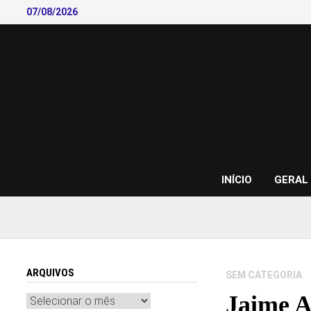
Skip
07/08/2026
to
content
INÍCIO
GERAL
ARQUIVOS
SEM CATEGORIA
Jaime A
Arquivos