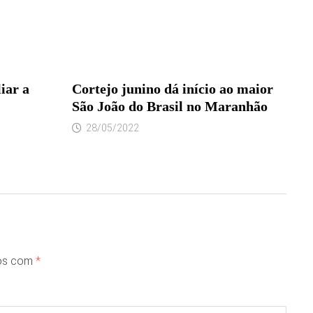
iar a
Cortejo junino dá início ao maior
São João do Brasil no Maranhão
28/05/2022
dos com
*