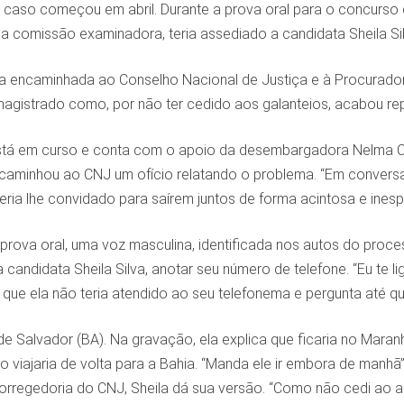
O caso começou em abril. Durante a prova oral para o concurso 
a comissão examinadora, teria assediado a candidata Sheila Si
 encaminhada ao Conselho Nacional de Justiça e à Procuradori
agistrado como, por não ter cedido aos galanteios, acabou re
stá em curso e conta com o apoio da desembargadora Nelma C
caminhou ao CNJ um ofício relatando o problema. “Em conversa 
ria lhe convidado para saírem juntos de forma acintosa e ines
prova oral, uma voz masculina, identificada nos autos do proc
andidata Sheila Silva, anotar seu número de telefone. “Eu te l
 que ela não teria atendido ao seu telefonema e pergunta até q
 de Salvador (BA). Na gravação, ela explica que ficaria no Maran
o viajaria de volta para a Bahia. “Manda ele ir embora de man
rregedoria do CNJ, Sheila dá sua versão. “Como não cedi ao as