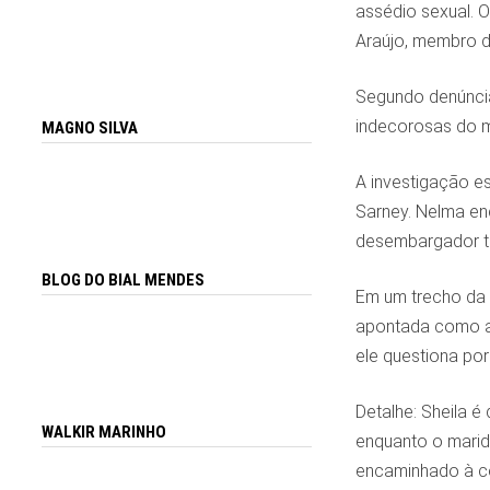
assédio sexual. 
Araújo, membro d
Segundo denúncia
indecorosas do m
MAGNO SILVA
A investigação e
Sarney. Nelma en
desembargador te
BLOG DO BIAL MENDES
Em um trecho da 
apontada como a c
ele questiona por
Detalhe: Sheila é
WALKIR MARINHO
enquanto o marid
encaminhado à co