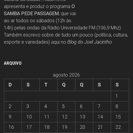
apresenta e produz o programa
O
SAMBA PEDE PASSAGEM
, que vai
ao ar todos os sábados (12h às
14h) pelas ondas da Rádio Universidade FM (106,9 Mhz).
Também escrevo sobre de tudo um pouco (política, cultura,
esporte e variedades) aqui no
Blog do Joel Jacintho
.
ARQUIVO
agosto 2026
D
S
T
Q
Q
S
S
1
2
3
4
5
6
7
8
9
10
11
12
13
14
15
16
17
18
19
20
21
22