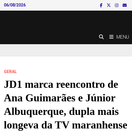
Skip
06/08/2026
to
content
MENU
GERAL
JD1 marca reencontro de
Ana Guimarães e Júnior
Albuquerque, dupla mais
longeva da TV maranhense