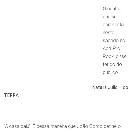
O cantor,
que se
apresenta
neste
sábado no
Abril Pro
Rock, disse
ter dó do
público
—————————————————————————
Natalia Julio – do
TERRA
____________________________________________________________
_______________
“A casa caiu”. É dessa maneira que João Gordo define o