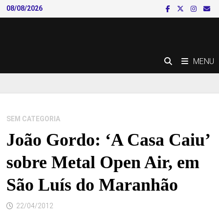
Skip
08/08/2026
to
content
MENU
SEM CATEGORIA
João Gordo: ‘A Casa Caiu’
sobre Metal Open Air, em
São Luís do Maranhão
22/04/2012