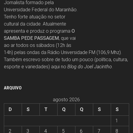
Jornalista formado pela
Universidade Federal do Maranhão.
Tenho forte atuação no setor
cultural da cidade. Atualmente
apresenta e produz o programa
O
SAMBA PEDE PASSAGEM
, que vai
ao ar todos os sábados (12h às
14h) pelas ondas da Rádio Universidade FM (106,9 Mhz).
Também escrevo sobre de tudo um pouco (política, cultura,
esporte e variedades) aqui no
Blog do Joel Jacintho
.
ARQUIVO
agosto 2026
D
S
T
Q
Q
S
S
1
2
3
4
5
6
7
8