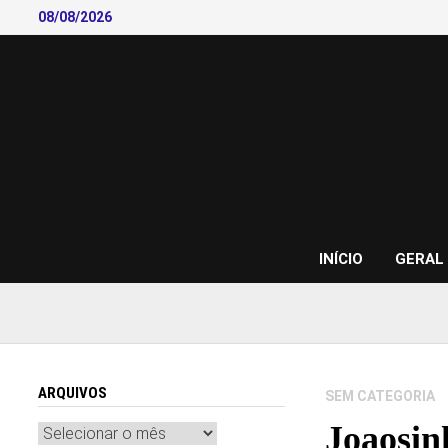
Skip
08/08/2026
to
content
INÍCIO
GERAL
ARQUIVOS
SEM CATEGORIA
Joaosin
Arquivos