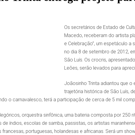
Os secretários de Estado de Cult
Macedo, receberam do artista plá
e Celebração”, um espetáculo a s
no dia 8 de setembro de 2012, 
São Luís. Os crocris, apresentado
Leões, serão levados para apre
Joãosinho Trinta adiantou que o 
trajetória histórica de São Luís,
ndo o carnavalesco, terá a participação de cerca de 5 mil com
egóricos, orquestra sinfônica, uma bateria composta por 250 ritm
bos de índios, escolas de samba, passistas, os artistas maranhe
is francesas, portuguesas, holandesas e africanas. Será um sho