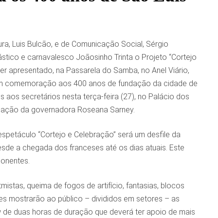
ura, Luis Bulcão, e de Comunicação Social, Sérgio
stico e carnavalesco Joãosinho Trinta o Projeto “Cortejo
er apresentado, na Passarela do Samba, no Anel Viário,
em comemoração aos 400 anos de fundação da cidade de
s aos secretários nesta terça-feira (27), no Palácio dos
ciação da governadora Roseana Sarney.
espetáculo “Cortejo e Celebração” será um desfile da
 desde a chegada dos franceses até os dias atuais. Este
ponentes.
istas, queima de fogos de artifício, fantasias, blocos
nses mostrarão ao público – divididos em setores – as
w de duas horas de duração que deverá ter apoio de mais