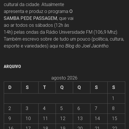
cultural da cidade. Atualmente
apresenta e produz o programa
O
SAMBA PEDE PASSAGEM
, que vai
ao ar todos os sábados (12h às
14h) pelas ondas da Rádio Universidade FM (106,9 Mhz).
Também escrevo sobre de tudo um pouco (política, cultura,
esporte e variedades) aqui no
Blog do Joel Jacintho
.
ARQUIVO
agosto 2026
D
S
T
Q
Q
S
S
1
2
3
4
5
6
7
8
9
10
11
12
13
14
15
16
17
18
19
20
21
22