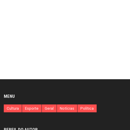
MENU
Cultura
Esporte
Geral
Notícias
Política
PERFIL DO AUTOR