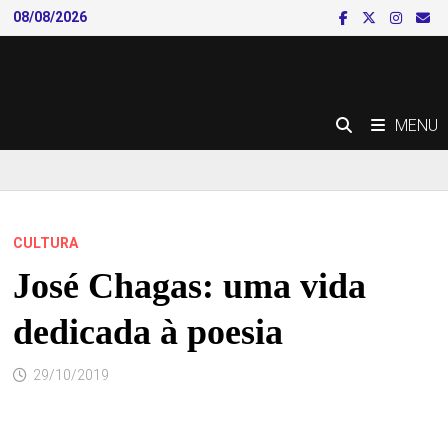
Skip
08/08/2026
to
content
MENU
CULTURA
José Chagas: uma vida
dedicada à poesia
29/10/2019