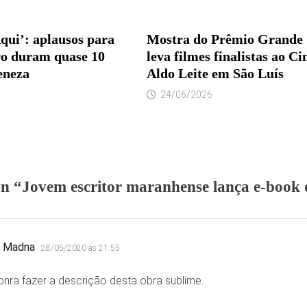
qui’: aplausos para
Mostra do Prêmio Grande 
iro duram quase 10
leva filmes finalistas ao Ci
eneza
Aldo Leite em São Luís
24/06/2026
on “
Jovem escritor maranhense lança e-book
disse:
a Madna
28/05/2020 às 21:55
nra fazer a descrição desta obra sublime.