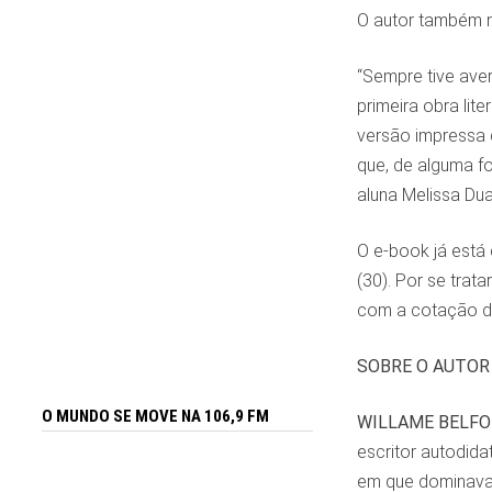
O autor também n
“Sempre tive ave
primeira obra lit
versão impressa q
que, de alguma f
aluna Melissa Dua
O e-book já está
(30). Por se trat
com a cotação d
SOBRE O AUTOR
O MUNDO SE MOVE NA 106,9 FM
WILLAME BELFO
escritor autodida
em que dominava 