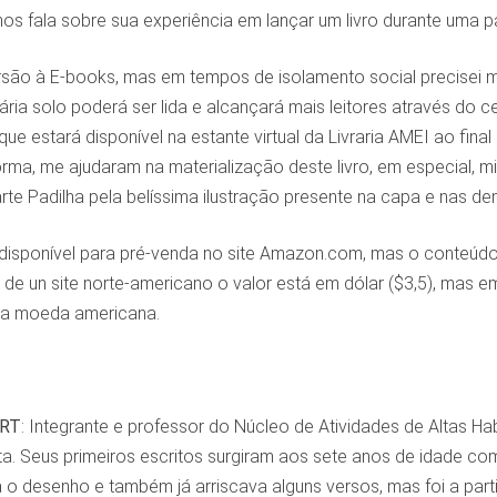
os fala sobre sua experiência em lançar um livro durante uma 
rsão à E-books, mas em tempos de isolamento social precisei 
erária solo poderá ser lida e alcançará mais leitores através do 
ue estará disponível na estante virtual da Livraria AMEI ao fina
orma, me ajudaram na materialização deste livro, em especial, 
rte Padilha pela belíssima ilustração presente na capa e nas dem
 disponível para pré-venda no site Amazon.com, mas o conteúdo
ar de un site norte-americano o valor está em dólar ($3,5), mas
a moeda americana.
RT
: Integrante e professor do Núcleo de Atividades de Altas H
ta. Seus primeiros escritos surgiram aos sete anos de idade co
o desenho e também já arriscava alguns versos, mas foi a par