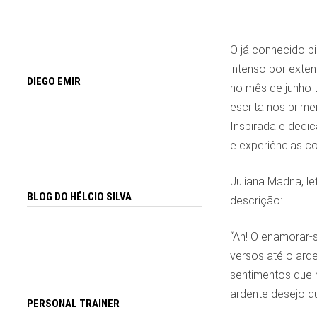
O já conhecido pi
intenso por exte
DIEGO EMIR
no mês de junho t
escrita nos prim
Inspirada e dedi
e experiências c
Juliana Madna, le
BLOG DO HÉLCIO SILVA
descrição:
“Ah! O enamorar-s
versos até o ard
sentimentos que 
ardente desejo qu
PERSONAL TRAINER