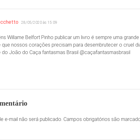
disse:
occhetto
28/05/2020 às 15:09
ns Willame Belfort Pinho​ publicar um livro é sempre uma grand
e que nossos corações precisam para desembrutecer o cruel dia
 do João do Caça fantasmas Brasil @caçafantasmasbrasil
mentário
e e-mail não será publicado.
Campos obrigatórios são marca