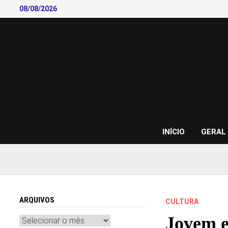
Skip
08/08/2026
to
content
INÍCIO
GERAL
ARQUIVOS
CULTURA
Jovem e
Arquivos