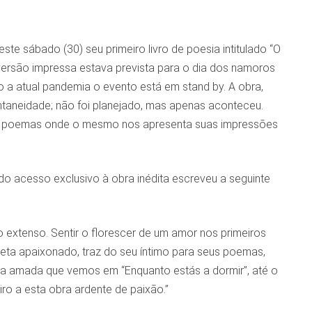
ste sábado (30) seu primeiro livro de poesia intitulado “O
versão impressa estava prevista para o dia dos namoros
o a atual pandemia o evento está em stand by. A obra,
taneidade; não foi planejado, mas apenas aconteceu.
 35 poemas onde o mesmo nos apresenta suas impressões
ido acesso exclusivo à obra inédita escreveu a seguinte
 extenso. Sentir o florescer de um amor nos primeiros
oeta apaixonado, traz do seu íntimo para seus poemas,
 amada que vemos em “Enquanto estás a dormir”, até o
ro a esta obra ardente de paixão.”