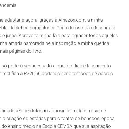
pandemia.
me adaptar e agora, graças à Amazon.com, a minha
celular, tablet ou computador. Contudo isso não descarta a
l de junho. Aproveito minha fala para agrader todos aqueles
minha amada namorada pela inspiração e minha querida
ais páginas do livro.
 só poderá ser acessado a parti do dia de lançamento
 em real fica à R$20,50 podendo ser alterações de acordo
abilidades/Superdotação Joãosinho Trinta é músico e
m a criação de estórias para o teatro de bonecos; época
ti do ensino médio na Escola CEMSA que sua aspiração