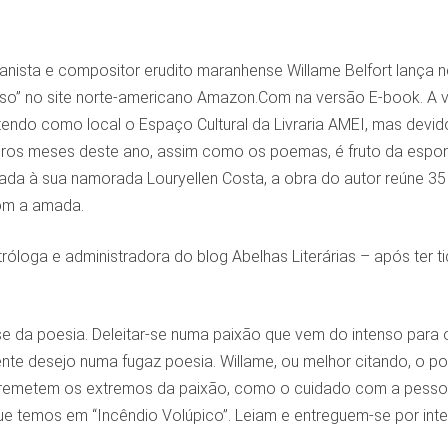
anista e compositor erudito maranhense Willame Belfort lança ne
nso” no site norte-americano Amazon.Com na versão E-book. A 
endo como local o Espaço Cultural da Livraria AMEI, mas devid
eiros meses deste ano, assim como os poemas, é fruto da espon
cada à sua namorada Louryellen Costa, a obra do autor reúne
om a amada.
tróloga e administradora do blog Abelhas Literárias – após ter t
e da poesia. Deleitar-se numa paixão que vem do intenso para o
ente desejo numa fugaz poesia. Willame, ou melhor citando, o p
remetem os extremos da paixão, como o cuidado com a pessoa
e temos em “Incêndio Volúpico”. Leiam e entreguem-se por intei