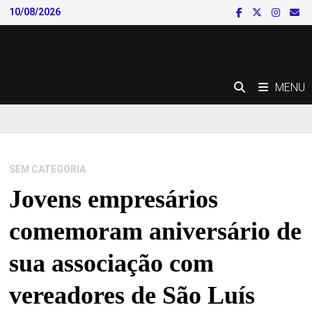
Skip
10/08/2026
to
content
MENU
SEM CATEGORIA
Jovens empresários
comemoram aniversário de
sua associação com
vereadores de São Luís