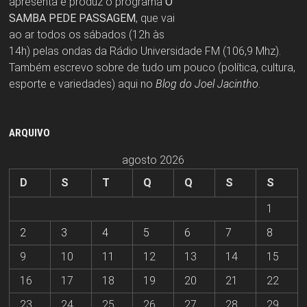
apresenta e produz o programa
O
SAMBA PEDE PASSAGEM
, que vai
ao ar todos os sábados (12h às
14h) pelas ondas da Rádio Universidade FM (106,9 Mhz).
Também escrevo sobre de tudo um pouco (política, cultura,
esporte e variedades) aqui no
Blog do Joel Jacintho
.
ARQUIVO
agosto 2026
D
S
T
Q
Q
S
S
1
2
3
4
5
6
7
8
9
10
11
12
13
14
15
16
17
18
19
20
21
22
23
24
25
26
27
28
29