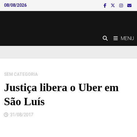
Skip
08/08/2026
to
content
MENU
SEM CATEGORIA
Justiça libera o Uber em
São Luís
31/08/2017