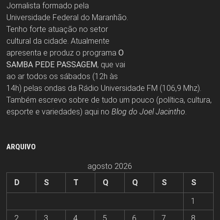
Jornalista formado pela
Universidade Federal do Maranhão.
Tenho forte atuação no setor
cultural da cidade. Atualmente
apresenta e produz o programa
O
SAMBA PEDE PASSAGEM
, que vai
ao ar todos os sábados (12h às
14h) pelas ondas da Rádio Universidade FM (106,9 Mhz).
Também escrevo sobre de tudo um pouco (política, cultura,
esporte e variedades) aqui no
Blog do Joel Jacintho
.
ARQUIVO
agosto 2026
D
S
T
Q
Q
S
S
1
2
3
4
5
6
7
8