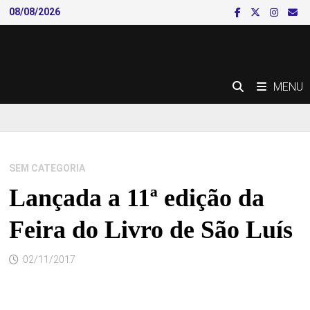
Skip
08/08/2026
to
content
MENU
SEM CATEGORIA
Lançada a 11ª edição da
Feira do Livro de São Luís
02/11/2017