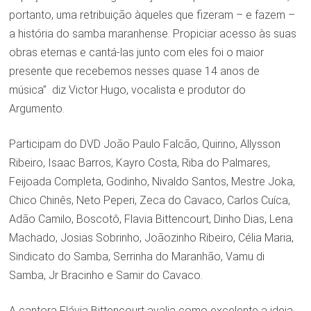
portanto, uma retribuição àqueles que fizeram – e fazem –
a história do samba maranhense. Propiciar acesso às suas
obras eternas e cantá-las junto com eles foi o maior
presente que recebemos nesses quase 14 anos de
música” diz Victor Hugo, vocalista e produtor do
Argumento.
Participam do DVD João Paulo Falcão, Quirino, Allysson
Ribeiro, Isaac Barros, Kayro Costa, Riba do Palmares,
Feijoada Completa, Godinho, Nivaldo Santos, Mestre Joka,
Chico Chinês, Neto Peperi, Zeca do Cavaco, Carlos Cuíca,
Adão Camilo, Boscotô, Flavia Bittencourt, Dinho Dias, Lena
Machado, Josias Sobrinho, Joãozinho Ribeiro, Célia Maria,
Sindicato do Samba, Serrinha do Maranhão, Vamu di
Samba, Jr Bracinho e Samir do Cavaco.
A cantora Flávia Bittencourt avalia como excelente a ideia