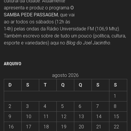
cultural da cidade. Atualmente
apresenta e produz o programa
O
SAMBA PEDE PASSAGEM
, que vai
ao ar todos os sábados (12h às
14h) pelas ondas da Rádio Universidade FM (106,9 Mhz).
Também escrevo sobre de tudo um pouco (política, cultura,
esporte e variedades) aqui no
Blog do Joel Jacintho
.
ARQUIVO
agosto 2026
D
S
T
Q
Q
S
S
1
2
3
4
5
6
7
8
9
10
11
12
13
14
15
16
17
18
19
20
21
22