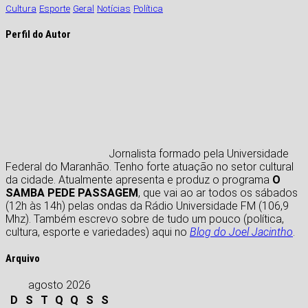
Cultura
Esporte
Geral
Notícias
Política
Perfil do Autor
Jornalista formado pela Universidade
Federal do Maranhão. Tenho forte atuação no setor cultural
da cidade. Atualmente apresenta e produz o programa
O
SAMBA PEDE PASSAGEM
, que vai ao ar todos os sábados
(12h às 14h) pelas ondas da Rádio Universidade FM (106,9
Mhz). Também escrevo sobre de tudo um pouco (política,
cultura, esporte e variedades) aqui no
Blog do Joel Jacintho
.
Arquivo
agosto 2026
D
S
T
Q
Q
S
S