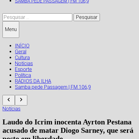
SAMBA PEDE PASSAGEM | FM 106,9
Pesquisar
por:
Menu
INÍCIO
Geral
Cultura
Notícias
Esporte
Política
RÁDIOS DA ILHA
Samba pede Passagem | FM 106,9
Notícias
Laudo do Icrim inocenta Ayrton Pestana
acusado de matar Diogo Sarney, que será
posto em liberdade