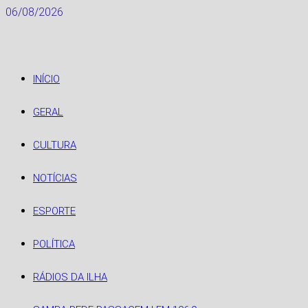
Skip
06/08/2026
to
content
INÍCIO
GERAL
CULTURA
NOTÍCIAS
ESPORTE
POLÍTICA
RÁDIOS DA ILHA