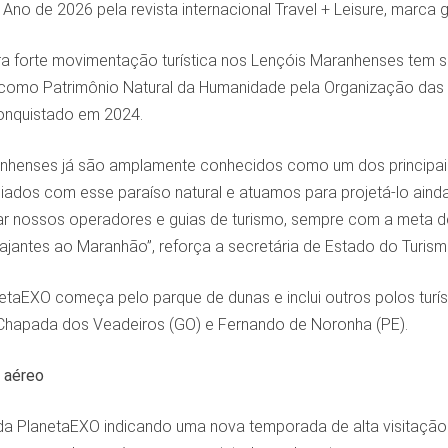
no de 2026 pela revista internacional Travel + Leisure, marca g
ra forte movimentação turística nos Lençóis Maranhenses tem 
como Patrimônio Natural da Humanidade pela Organização das 
conquistado em 2024.
nhenses já são amplamente conhecidos como um dos principais d
dos com esse paraíso natural e atuamos para projetá-lo ainda n
icar nossos operadores e guias de turismo, sempre com a meta d
iajantes ao Maranhão”, reforça a secretária de Estado do Turis
netaEXO começa pelo parque de dunas e inclui outros polos tu
 Chapada dos Veadeiros (GO) e Fernando de Noronha (PE).
 aéreo
a PlanetaEXO indicando uma nova temporada de alta visitação