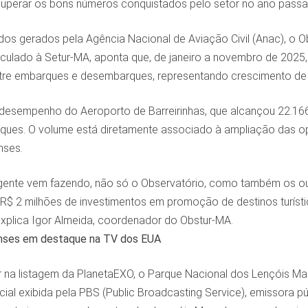
perar os bons números conquistados pelo setor no ano passa
s gerados pela Agência Nacional de Aviação Civil (Anac), o O
culado à Setur-MA, aponta que, de janeiro a novembro de 2025,
tre embarques e desembarques, representando crescimento de
desempenho do Aeroporto de Barreirinhas, que alcançou 22.1
ues. O volume está diretamente associado à ampliação das op
nses.
gente vem fazendo, não só o Observatório, como também os outr
R$ 2 milhões de investimentos em promoção de destinos turíst
explica Igor Almeida, coordenador do Obstur-MA.
nses em destaque na TV dos EUA
 na listagem da PlanetaEXO, o Parque Nacional dos Lençóis 
al exibida pela PBS (Public Broadcasting Service), emissora p