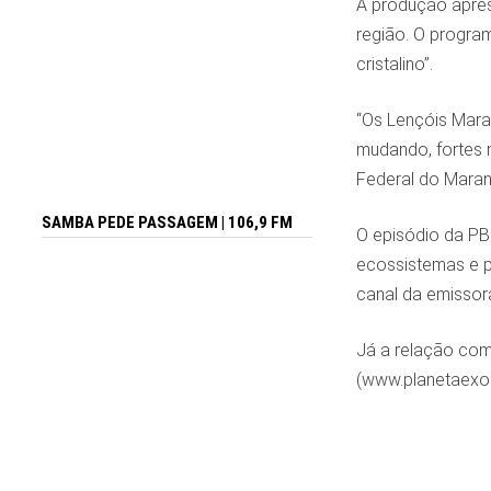
A produção apre
região. O progra
cristalino”.
“Os Lençóis Mara
mudando, fortes 
Federal do Maran
SAMBA PEDE PASSAGEM | 106,9 FM
O episódio da PB
ecossistemas e p
canal da emisso
Já a relação com
(www.planetaexo