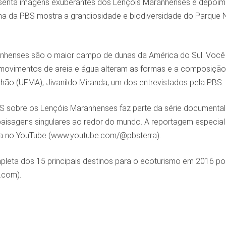
senta imagens exuberantes dos Lençóis Maranhenses e depoi
ma da PBS mostra a grandiosidade e biodiversidade do Parque 
nhenses são o maior campo de dunas da América do Sul. Você
movimentos de areia e água alteram as formas e a composição d
hão (UFMA), Jivanildo Miranda, um dos entrevistados pela PBS.
S sobre os Lençóis Maranhenses faz parte da série documental 
aisagens singulares ao redor do mundo. A reportagem especial e
ra no YouTube (www.youtube.com/@pbsterra).
pleta dos 15 principais destinos para o ecoturismo em 2016 p
.com).