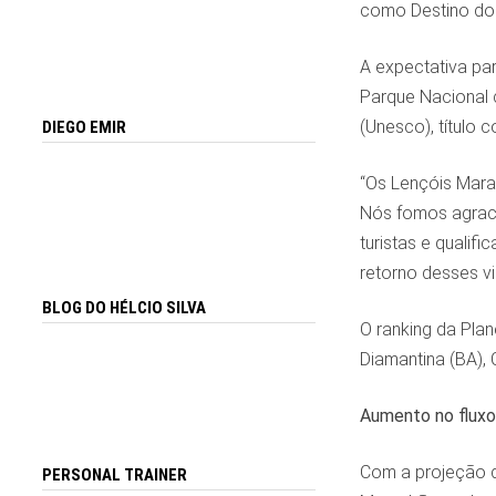
como Destino do A
A expectativa pa
Parque Nacional 
(Unesco), título 
DIEGO EMIR
“Os Lençóis Mara
Nós fomos agracia
turistas e qualif
retorno desses v
BLOG DO HÉLCIO SILVA
O ranking da Pla
Diamantina (BA),
Aumento no fluxo
Com a projeção d
PERSONAL TRAINER