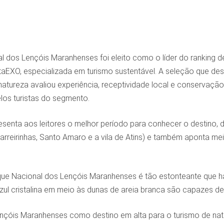
l dos Lençóis Maranhenses foi eleito como o líder do ranking d
aEXO, especializada em turismo sustentável. A seleção que dest
natureza avaliou experiência, receptividade local e conservação
los turistas do segmento.
esenta aos leitores o melhor período para conhecer o destino,
Barreirinhas, Santo Amaro e a vila de Atins) e também aponta m
que Nacional dos Lençóis Maranhenses é tão estonteante que h
ul cristalina em meio às dunas de areia branca são capazes de 
nçóis Maranhenses como destino em alta para o turismo de natu