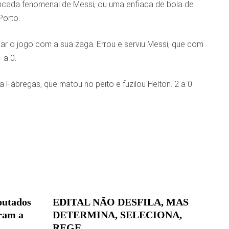
rancada fenomenal de Messi, ou uma enfiada de bola de
Porto.
çar o jogo com a sua zaga. Errou e serviu Messi, que com
 a 0.
 Fàbregas, que matou no peito e fuzilou Helton. 2 a 0
putados
EDITAL NÃO DESFILA, MAS
ram a
DETERMINA, SELECIONA,
REGE…