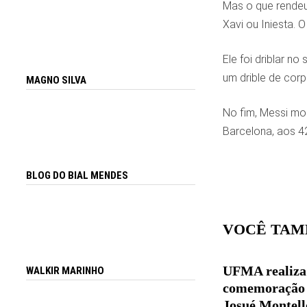
Mas o que rendeu 
Xavi ou Iniesta. 
Ele foi driblar n
um drible de corp
MAGNO SILVA
No fim, Messi mos
Barcelona, aos 42
BLOG DO BIAL MENDES
VOCÊ TAM
UFMA realiza
WALKIR MARINHO
comemoração 
Josué Montell