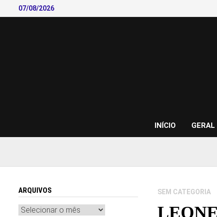
Skip
07/08/2026
to
content
INÍCIO
GERAL
ARQUIVOS
SEM CATEGORIA
LEONE
Arquivos