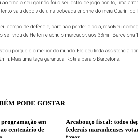
ao time o seu gol não foi o seu estilo de jogo bonito, uma ar
O tento saiu depois de uma bobeada enorme do meia Guarín, do 
o seu campo de defesa e, para não perder a bola, resolveu come
o se livrou de Helton e abriu o marcador, aos 38min. Barcelona 1
trou porque é o melhor do mundo. Ele deu linda assistência para
min. Mais uma taça garantida. Rotina para o Barcelona.
BÉM PODE GOSTAR
 programação em
Arcabouço fiscal: todos de
ao centenário de
federais maranhenses vota
o
favor