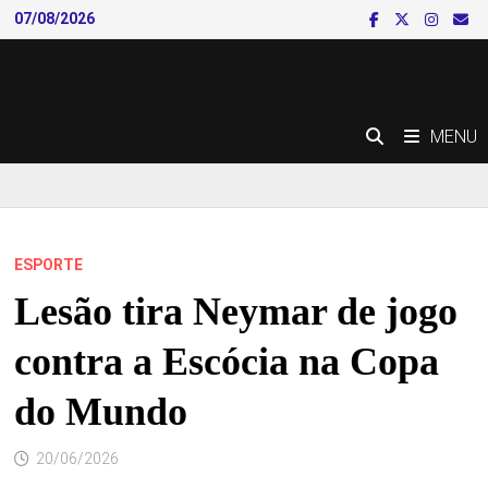
Skip
07/08/2026
to
content
MENU
ESPORTE
Lesão tira Neymar de jogo
contra a Escócia na Copa
do Mundo
20/06/2026