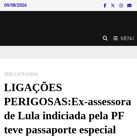
Skip
09/08/2026
to
content
MENU
SEM CATEGORIA
LIGAÇÕES
PERIGOSAS:Ex-assessora
de Lula indiciada pela PF
teve passaporte especial