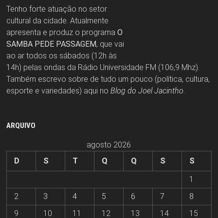
Tenho forte atuação no setor
cultural da cidade. Atualmente
apresenta e produz o programa
O
SAMBA PEDE PASSAGEM
, que vai
ao ar todos os sábados (12h às
14h) pelas ondas da Rádio Universidade FM (106,9 Mhz).
Também escrevo sobre de tudo um pouco (política, cultura,
esporte e variedades) aqui no
Blog do Joel Jacintho
.
ARQUIVO
agosto 2026
D
S
T
Q
Q
S
S
1
2
3
4
5
6
7
8
9
10
11
12
13
14
15