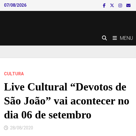
Skip
07/08/2026
to
content
MENU
CULTURA
Live Cultural “Devotos de
São João” vai acontecer no
dia 06 de setembro
28/08/2020