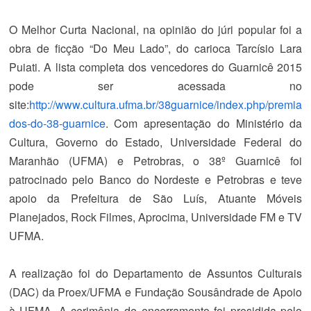
O Melhor Curta Nacional, na opinião do júri popular foi a
obra de ficção “Do Meu Lado”, do carioca Tarcísio Lara
Puiati. A lista completa dos vencedores do Guarnicê 2015
pode ser acessada no
site:
http://www.cultura.ufma.br/38guarnice/index.php/premia
dos-do-38-guarnice
. Com apresentação do Ministério da
Cultura, Governo do Estado, Universidade Federal do
Maranhão (UFMA) e Petrobras, o 38º Guarnicê foi
patrocinado pelo Banco do Nordeste e Petrobras e teve
apoio da Prefeitura de São Luís, Atuante Móveis
Planejados, Rock Filmes, Aprocima, Universidade FM e TV
UFMA.
A realização foi do Departamento de Assuntos Culturais
(DAC) da Proex/UFMA e Fundação Sousândrade de Apoio
à UFMA. A cerimônia de encerramento foi presidida pelo