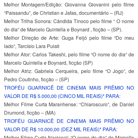
Melhor Montagem/Edição
: Giovanna Giovanini pelo filme
“Paissandu”, de Christian e Jafas, documentário – (RJ)
Melhor Trilha Sonora
: Cândida Tinoco pelo filme “ O nome
do dia” de Marcelo Quintella e Boynard , ficção – (SP).
Melhor Direção de Arte
: Guga Feijó pelo filme “Do meu
lado”, Tarcísio Lara Puiati
Melhor Ator
: Carlos Takeshi, pelo filme “O nome do dia” de
Marcelo Quintella e Boynard, ficção (SP)
Melhor Atriz
: Gabriela Cerqueira, pelo filme “O Jogo”, de
Pedro Coutinho, ficção – (SP)
TROFÉU GUARNICÊ DE CINEMA MAIS PRÊMIO NO
VALOR DE R$ 5.000,00 (CINCO MIL REAIS)* PARA:
Melhor Filme Curta Maranhense
: “Chiaroscuro”, de Daniel
Drumond, ficção – (MA)
TROFÉU GUARNICÊ DE CINEMA MAIS PRÊMIO NO
VALOR DE R$ 10.000,00 (DEZ MIL REAIS)* PARA:
Melhor Filme Curta Nacional
: “O nome do dia” de Marcello