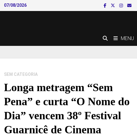
Skip
07/08/2026
to
content
MENU
SEM CATEGORIA
Longa metragem “Sem
Pena” e curta “O Nome do
Dia” vencem 38º Festival
Guarnicê de Cinema