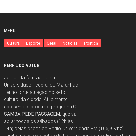
MENU
Cultura
Esporte
Geral
Notícias
Política
PERFIL DO AUTOR
Jornalista formado pela
Universidade Federal do Maranhão.
Tenho forte atuação no setor
cultural da cidade. Atualmente
apresenta e produz o programa
O
SAMBA PEDE PASSAGEM
, que vai
ao ar todos os sábados (12h às
14h) pelas ondas da Rádio Universidade FM (106,9 Mhz).
Também escrevo sobre de tudo um pouco (política, cultura,