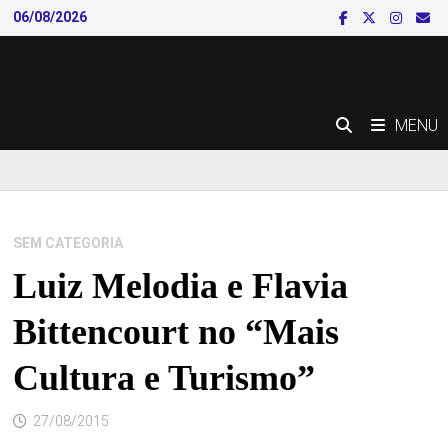
Skip
06/08/2026
to
content
MENU
SEM CATEGORIA
Luiz Melodia e Flavia
Bittencourt no “Mais
Cultura e Turismo”
27/08/2015