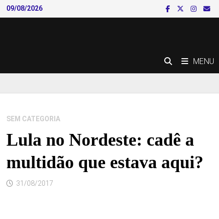
Skip
09/08/2026
to
content
MENU
SEM CATEGORIA
Lula no Nordeste: cadê a
multidão que estava aqui?
31/08/2017