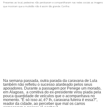
Presentes ao local, pedestres não perdoaram e compartilharam nas redes sociais as imagens
que mostram que a multidão não é assim tão grande. Confira:
Na semana passada, outra parada da caravana de Lula
também não refletiu o sucesso alardeado pelos seus
apoiadores. Durante a passagem por Penege um morado,
em Alagoas, a comitiva do ex-presidente virou piada pela
pouca quantidade de veículos que o acompanhava no
momento. “É só isso aí, é? Ih, caravana fuleira é essa?”,
reador da cidade, ao perceber que mal os carros