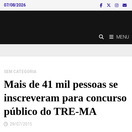
Skip
07/08/2026
to
content
MENU
SEM CATEGORIA
Mais de 41 mil pessoas se
inscreveram para concurso
público do TRE-MA
29/07/2015