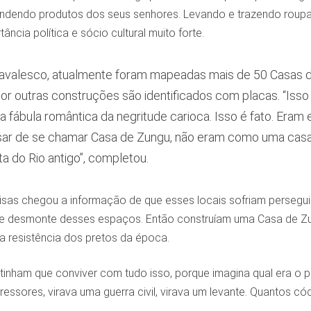
endendo produtos dos seus senhores. Levando e trazendo roupa 
ncia política e sócio cultural muito forte.
avalesco, atualmente foram mapeadas mais de 50 Casas de
 por outras construções são identificados com placas. “Is
a fábula romântica da negritude carioca. Isso é fato. Era
sar de se chamar Casa de Zungu, não eram como uma casa, 
a do Rio antigo”, completou.
isas chegou a informação de que esses locais sofriam perseguiç
de desmonte desses espaços. Então construíam uma Casa de Zun
a resistência dos pretos da época.
is] tinham que conviver com tudo isso, porque imagina qual era o
essores, virava uma guerra civil, virava um levante. Quantos c