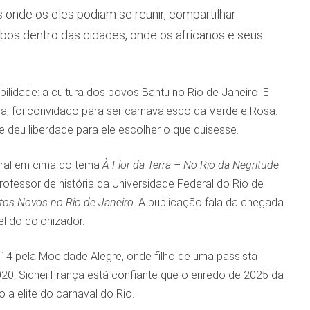
 onde os eles podiam se reunir, compartilhar
ombos dentro das cidades, onde os africanos e seus
bilidade: a cultura dos povos Bantu no Rio de Janeiro. E
, foi convidado para ser carnavalesco da Verde e Rosa.
e deu liberdade para ele escolher o que quisesse.
toral em cima do tema
À Flor da Terra – No Rio da Negritude
rofessor de história da Universidade Federal do Rio de
etos Novos no Rio de Janeiro
. A publicação fala da chegada
l do colonizador.
4 pela Mocidade Alegre, onde filho de uma passista
0, Sidnei França está confiante que o enredo de 2025 da
 a elite do carnaval do Rio.