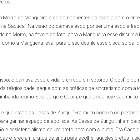
velou,
do Morro da Mangueira e de componentes da escola com o enre
na Sapucaí. Na visão do carnavalesco por ser uma escola tradi
e no Morro, na favela de fato, para a Mangueira esse discurso id
 como a Mangueira levar para o seu desfile esse discurso da id
isso, o carnavalesco dividiu o enredo em setores. O desfile co
r da religiosidade, segue com as práticas de sincretismo com a 
mbanda, como São Jorge e Ogum, e que ainda hoje são muito fo
r, é que estão as Casas de Zungu. “Era muito comum os preto
ara ganhar espaço de acolhida. As Casas de Zungu tinham pano
ão e assistencialismo de um preto para com o outro. Era Casa d
rcas ofereciam pratos de angu para acolher aqueles pretos fug