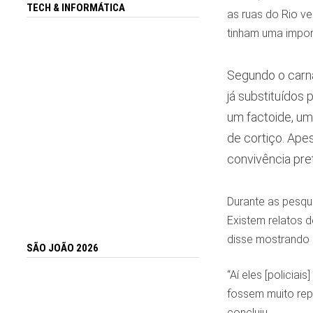
TECH & INFORMÁTICA
as ruas do Rio v
tinham uma importâ
Segundo o carn
já substituídos
um factoide, um
de cortiço. Ape
convivência pret
Durante as pesqu
Existem relatos 
disse mostrando 
SÃO JOÃO 2026
“Aí eles [policia
fossem muito repr
concluiu.