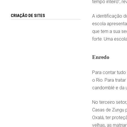
tempo inteiro”, re
CRIAÇÃO DE SITES
A identificação 
escola apresenta 
que tem a sua sed
forte. Uma escola
Enredo
Para contar tudo 
o Rio. Para trata
candomblé e da u
No terceiro seto
Casas de Zungu p
Oxalá, ter proteç
velhas, as matria