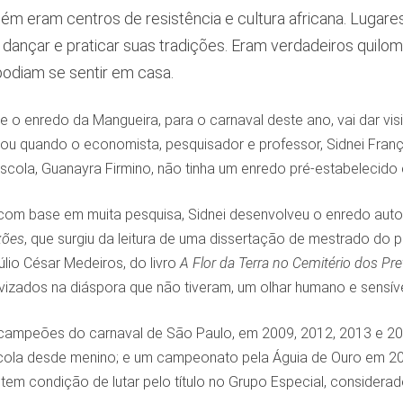
m eram centros de resistência e cultura africana. Lugares
r, dançar e praticar suas tradições. Eram verdadeiros quil
odiam se sentir em casa.
ue o enredo da Mangueira, para o carnaval deste ano, vai dar visi
u quando o economista, pesquisador e professor, Sidnei França
scola, Guanayra Firmino, não tinha um enredo pré-estabelecido 
o, com base em muita pesquisa, Sidnei desenvolveu o enredo au
xões
, que surgiu da leitura de uma dissertação de mestrado do p
úlio César Medeiros, do livro
A Flor da Terra no Cemitério dos Pr
vizados na diáspora que não tiveram, um olhar humano e sensíve
ampeões do carnaval de São Paulo, em 2009, 2012, 2013 e 201
cola desde menino; e um campeonato pela Águia de Ouro em 202
tem condição de lutar pelo título no Grupo Especial, considerado