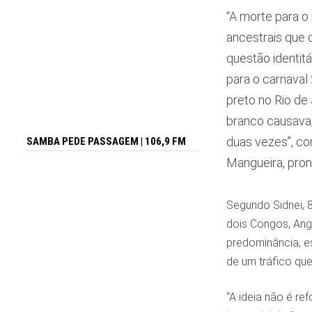
“A morte para o
ancestrais que
questão identit
para o carnaval
preto no Rio de
branco causava,
duas vezes”, co
SAMBA PEDE PASSAGEM | 106,9 FM
Mangueira, pron
Segundo Sidnei, 
dois Congos, Ang
predominância, es
de um tráfico qu
“A ideia não é re