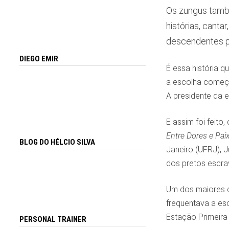
Os zungus també
histórias, canta
descendentes p
DIEGO EMIR
É essa história q
a escolha começo
A presidente da e
E assim foi feit
Entre Dores e Pai
BLOG DO HÉLCIO SILVA
Janeiro (UFRJ), J
dos pretos escra
Um dos maiores c
frequentava a es
Estação Primeira 
PERSONAL TRAINER