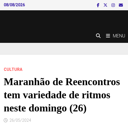
Skip
08/08/2026
to
content
MENU
CULTURA
Maranhão de Reencontros
tem variedade de ritmos
neste domingo (26)
26/05/2024