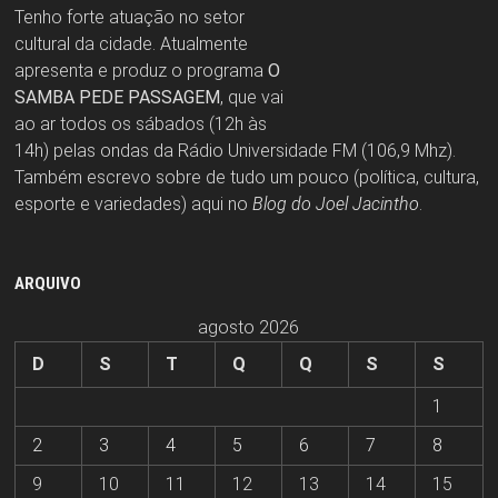
Tenho forte atuação no setor
cultural da cidade. Atualmente
apresenta e produz o programa
O
SAMBA PEDE PASSAGEM
, que vai
ao ar todos os sábados (12h às
14h) pelas ondas da Rádio Universidade FM (106,9 Mhz).
Também escrevo sobre de tudo um pouco (política, cultura,
esporte e variedades) aqui no
Blog do Joel Jacintho
.
ARQUIVO
agosto 2026
D
S
T
Q
Q
S
S
1
2
3
4
5
6
7
8
9
10
11
12
13
14
15