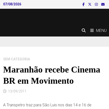
Skip
07/08/2026
to
content
MENU
SEM CATEGORIA
Maranhão recebe Cinema
BR em Movimento
13/09/2011
A Transpetro traz para São Luis nos dias 14 e 16 de