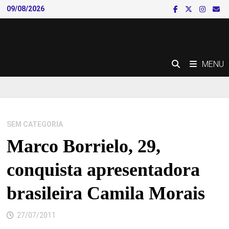
Skip
09/08/2026
to
content
MENU
SEM CATEGORIA
Marco Borrielo, 29,
conquista apresentadora
brasileira Camila Morais
27/07/2011