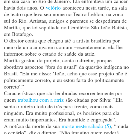
em sua casa no Rio de Janeiro. Ela enfrentava um câncer
havia dois anos. O
velório
aconteceu nesta tarde, na sala
de teatro que leva seu nome no Teatro Leblon, na zona
sul do Rio. Artistas, amigos e parentes se despediram de
Marília, que foi sepultada no Cemitério São João Batista,
em Botafogo.
O diretor conta que chegou até a artista brasileira por
meio de uma amiga em comum –recentemente, ela lhe
informou sobre o estado de saúde da atriz.
Marília gostou do projeto, conta o diretor, porque
abordava aspectos “fora do usual” da questão indígena no
Brasil. “Ela me disse: ‘João, acho que esse projeto não é
politicamente correto, e eu estou farta do politicamente
correto’.”
Características que são lembradas recorrentemente por
quem
trabalhou com a atriz
são citadas por Silva: “Ela
sabia o roteiro todo de trás para frente, como mais
ninguém. Era muito profissional, os horários para ela
eram muito importantes. Era humilde e engraçada”.
A notícia da morte de sua
morte neste sábado (5)
, “muda
o cenário”, diz o diretor. “Não imagino quem poderá