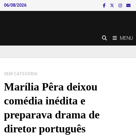
Skip
06/08/2026
to
content
MENU
SEM CATEGORIA
Marília Pêra deixou
comédia inédita e
preparava drama de
diretor português