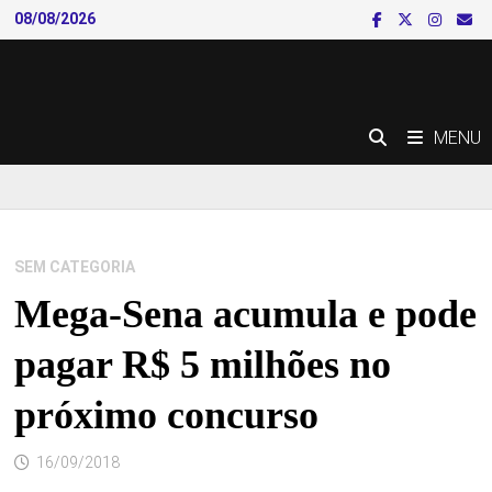
Skip
08/08/2026
to
content
MENU
SEM CATEGORIA
Mega-Sena acumula e pode
pagar R$ 5 milhões no
próximo concurso
16/09/2018